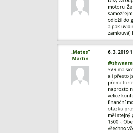
Díky za odp
motoru. Že 
samozřejmě 
odložil do 
a pak uvidí
zamlouvá) M
„Mates“
6. 3. 2019 
Martin
@shwaara
SVR má sice
a i přesto 
přemotorov
naprosto ná
velice konf
finanční m
otázku pros
měl stejný 
1500,-. Ob
všechno vče