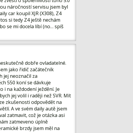
 zvěsti o spolehlivosti toho 5.0
kou náročností servisu jsem byl
ily car koupil XJR (X308), Z4
letos si tedy Z4 ještě nechám
o se mi docela líbí (no… spíš
neskutečně dobře ovladatelné.
sem jako řidič začátečník
 jej neoznačil za
ěch 550 koní se dávkuje
 i na každodení ježdění. Je
h jej volil i raději než SVR. Mít
 ze zkušenosti odpovědět na
větlí. A ve svém daily autě jsem
val zatmavit, což je otázka asi
ě mám zatmeveno úplně
Keramické brzdy jsem měl na