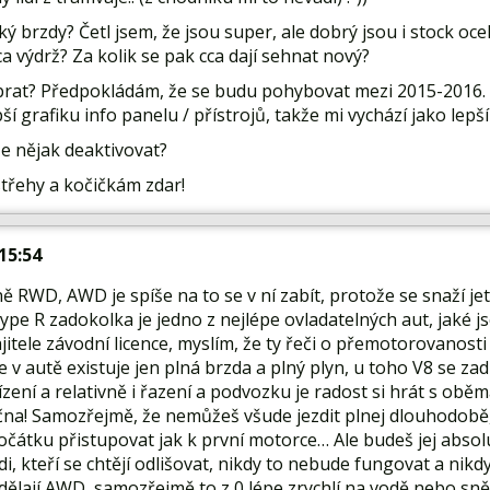
ý brzdy? Četl jsem, že jsou super, ale dobrý jsou i stock oce
a výdrž? Za kolik se pak cca dají sehnat nový?
brat? Předpokládám, že se budu pohybovat mezi 2015-2016.
ší grafiku info panelu / přístrojů, takže mi vychází jako lepší
e nějak deaktivovat?
třehy a kočičkám zdar!
 15:54
 RWD, AWD je spíše na to se v ní zabít, protože se snaží jet v
ype R zadokolka je jedno z nejlépe ovladatelných aut, jaké js
jitele závodní licence, myslím, že ty řeči o přemotorovanosti 
 že v autě existuje jen plná brzda a plný plyn, u toho V8 se
ízení a relativně i řazení a podvozku je radost si hrát s ob
na! Samozřejmě, že nemůžeš všude jezdit plnej dlouhodobě,
očátku přistupovat jak k první motorce… Ale budeš jej abso
di, kteří se chtějí odlišovat, nikdy to nebude fungovat a nikd
ělají AWD, samozřejmě to z 0 lépe zrychlí na vodě nebo sněh