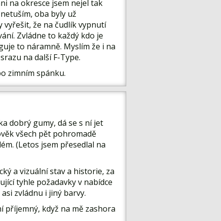
ni na okresce jsem nejel tak
netuším, oba byly už
 vyřešit, že na čudlík vypnutí
ání. Zvládne to každý kdo je
guje to náramně. Myslím že i na
 srazu na další F-Type.
t po zimním spánku.
ka dobrý gumy, dá se s ní jet
člověk všech pět pohromadě
lém. (Letos jsem přesedlal na
ý a vizuální stav a historie, za
ující tyhle požadavky v nabídce
si zvládnu i jiný barvy.
ení příjemný, když na mě zashora