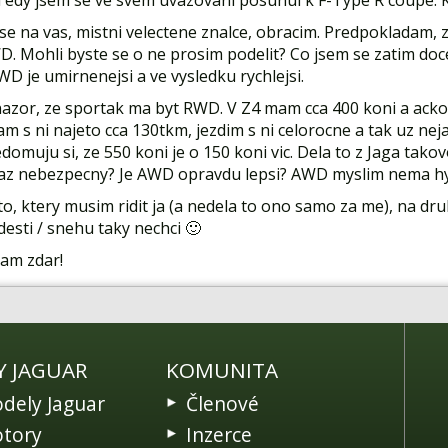
 Tedy jsem se ve svem uvazovani posunul k F-Type R coupe. 
 se na vas, mistni velectene znalce, obracim. Predpokladam,
 Mohli byste se o ne prosim podelit? Co jsem se zatim docet
AWD je umirnenejsi a ve vysledku rychlejsi.
zor, ze sportak ma byt RWD. V Z4 mam cca 400 koni a ackoli
am s ni najeto cca 130tkm, jezdim s ni celorocne a tak uz nej
edomuju si, ze 550 koni je o 150 koni vic. Dela to z Jaga tako
 az nebezpecny? Je AWD opravdu lepsi? AWD myslim nema hydr
to, ktery musim ridit ja (a nedela to ono samo za me), na dr
desti / snehu taky nechci 🙂
mam zdar!
Y JAGUAR
KOMUNITA
dely Jaguar
Členové
tory
Inzerce