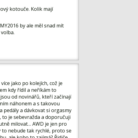
lový kotouče. Kolik mají
 MY2016 by ale měl snad mít
 volba.
íce jako po kolejích, což je
em kdy řídil a neříkám to
jsou od novinářů, kteří začínají
 zadním náhonem a s takovou
ěma pedály a dávkovat si orgasmy
 to je sebevražda a doporučuji
lutně milovat… AWD je jen pro
y to nebude tak rychlé, proto se
u, ale koho to zajímá? Řidiče