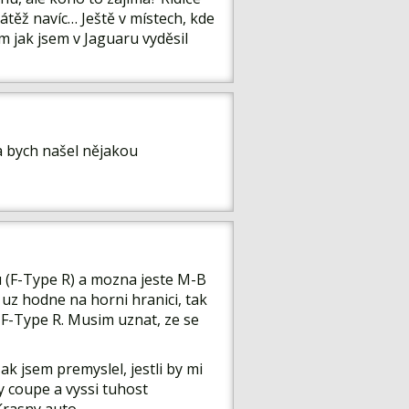
átěž navíc… Ještě v místech, kde
 jak jsem v Jaguaru vyděsil
a bych našel nějakou
u (F-Type R) a mozna jeste M-B
 uz hodne na horni hranici, tak
 F-Type R. Musim uznat, ze se
ak jsem premyslel, jestli by mi
ry coupe a vyssi tuhost