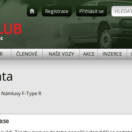
Registrace
Přihlásit se
R
ČLENOVÉ
NAŠE VOZY
AKCE
INZERCE
ta
 Námluvy F-Type R
10:50