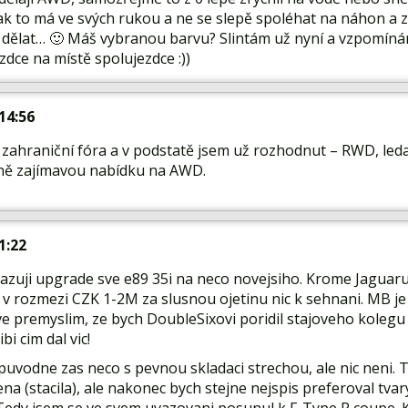
jak to má ve svých rukou a ne se slepě spoléhat na náhon a z
 dělat… 🙂 Máš vybranou barvu? Slintám už nyní a vzpomínám
ezdce na místě spolujezdce :))
 14:56
 zahraniční fóra a v podstatě jsem už rozhodnut – RWD, led
ně zajímavou nabídku na AWD.
 1:22
vazuji upgrade sve e89 35i na neco novejsiho. Krome Jaguar
 v rozmezi CZK 1-2M za slusnou ojetinu nic k sehnani. MB je
e premyslim, ze bych DoubleSixovi poridil stajoveho kolegu
ibi cim dal vic!
puvodne zas neco s pevnou skladaci strechou, ale nic neni. T
tena (stacila), ale nakonec bych stejne nejspis preferoval tva