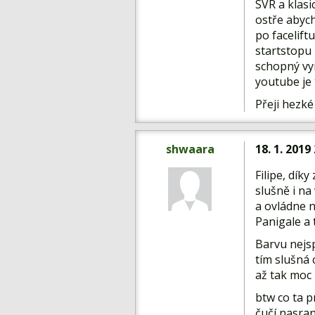
SVR a klasi
ostře abyc
po facelift
startstopu 
schopný vy
youtube je 
Přeji hezké
shwaara
18. 1. 2019
Filipe, dík
slušně i na
a ovládne n
Panigale a 
Barvu nejsp
tím slušná 
až tak moc 
btw co ta p
čučí nasraný