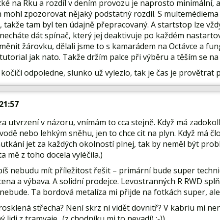
cké na Rku a rozdíl v dením provozu je naprosto minimální, a
h mohl zpozorovat nějaký podstatný rozdíl. S multemédiema 
u, takže tam byl ten údajně přepracovaný. A startstop lze vždy
necháte dát spínač, který jej deaktivuje po každém nastartov
měnit žárovku, dělali jsme to s kamarádem na Octávce a fun
tutorial jak nato. Takže držím palce při výběru a těším se na
 kočičí odpoledne, slunko už vylezlo, tak je čas je provětra
 21:57
y za utvrzení v názoru, vnímám to cca stejně. Když má zadokol
 vodě nebo lehkým sněhu, jen to chce cit na plyn. Když má 
utkání jet za každých okolností plnej, tak by neměl být prob
ta mě z toho docela vyléčila.)
íš nebudu mít příležitost řešit – primární bude super technick
cena a výbava. A solidní prodejce. Levostranných R RWD splň
nebude. Ta bordová metalíza mi přijde na fotkách super, ale a
rosklená střecha? Není skrz ni vidět dovnitř? V kabriu mi n
 lidi z tramvaje.. (z chodníku mi to nevadí) :-))