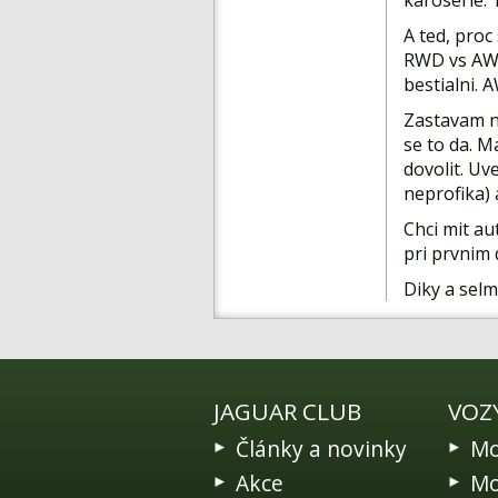
karoserie.
A ted, proc
RWD vs AWD.
bestialni. 
Zastavam na
se to da. M
dovolit. Uv
neprofika)
Chci mit au
pri prvnim 
Diky a sel
JAGUAR CLUB
VOZ
Články a novinky
Mo
Akce
Mo