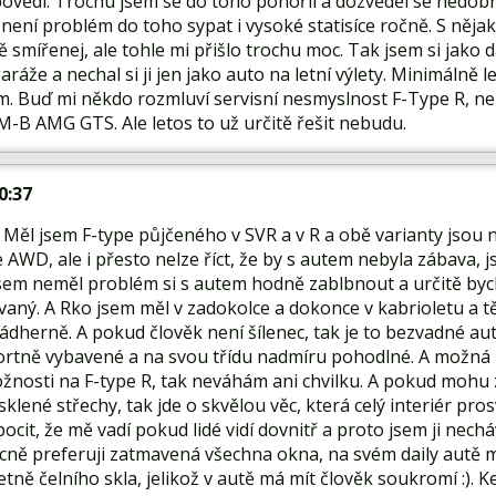
ovědi. Trochu jsem se do toho ponořil a dozvěděl se nedobré
není problém do toho sypat i vysoké statisíce ročně. S něja
smířenej, ale tohle mi přišlo trochu moc. Tak jsem si jako da
garáže a nechal si ji jen jako auto na letní výlety. Minimálně 
m. Buď mi někdo rozmluví servisní nesmyslnost F-Type R, neb
-B AMG GTS. Ale letos to už určitě řešit nebudu.
10:37
Měl jsem F-type půjčeného v SVR a v R a obě varianty jsou 
 AWD, ale i přesto nelze říct, že by s autem nebyla zábava, j
jsem neměl problém si s autem hodně zablbnout a určitě bych
aný. A Rko jsem měl v zadokolce a dokonce v kabrioletu a t
dherně. A pokud člověk není šílenec, tak je to bezvadné auto
ortně vybavené a na svou třídu nadmíru pohodlné. A možná byc
ožnosti na F-type R, tak neváhám ani chvilku. A pokud mohu
klené střechy, tak jde o skvělou věc, která celý interiér pros
pocit, že mě vadí pokud lidé vidí dovnitř a proto jsem ji nechá
ecně preferuji zatmavená všechna okna, na svém daily aut
tně čelního skla, jelikož v autě má mít člověk soukromí :). 