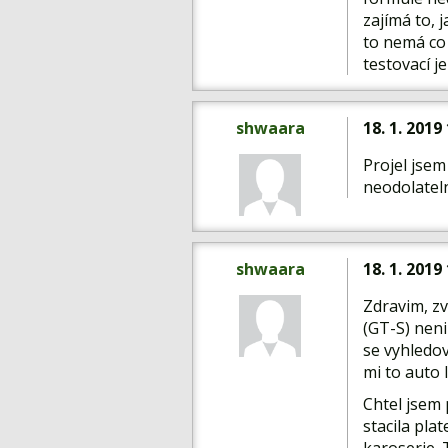
zajímá to, 
to nemá co
testovací j
shwaara
18. 1. 2019
Projel jsem
neodolatel
shwaara
18. 1. 2019
Zdravim, z
(GT-S) neni
se vyhledov
mi to auto l
Chtel jsem 
stacila pla