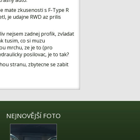
Krasny auto.
 ze mate zkusenosti s F-Type R
l, je udajne RWD az prilis
v nejsem zadnej profik, zvladat
ak tusim, co si muzu
vou mrchu, ze je to (pro
aulicky posilovac, je to tak?
uhou stranu, zbytecne se zabit
NEJNOVĚJŠÍ FOTO