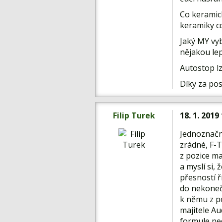
Co keramick
keramiky cc
Jaký MY vy
nějakou lep
Autostop lz
Díky za pos
Filip Turek
18. 1. 2019
Jednoznačně
zrádné, F-T
z pozice ma
a myslí si,
přesností ř
do nekoneč
k němu z p
majitele Au
formule ned