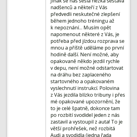
Jinak se nás sešla hezká sestava
nadšenců a někteří z Vás
předvedli neskutečné zlepšení
během jednoho tréningu až
k nepoznání… Musím opět
napomenout některé z Vás, je
potřeba před jízdou rozprava se
mnou a příště uděláme po první
hodině další. Není možné, aby
opakovaně někdo jezdil rychle
v depu, není možné odstartovat
na dráhu bez zaplaceného
startovného a opakovaném
vyslechnutí instrukcí. Polovina
z Vás jezdila blízko tribuny i přes
mé opakované upozornění, že
to je celé špatně, dokonce tam
po rozbití svodidel jeden z nás
zastavil a vystoupil z auta! To je
větší prohřešek, než rozbitá
Audi a svodidla (jedna řada