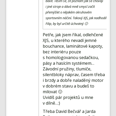
Fórum
bavit. Těším se, že poznám jak se chovají
i jiné stroje a dává mně smysl začít
Videa
přemýšlet o nějakém okruhovém
sportovním náčiní. Takový XJS, jak nadhodil
Kontakt
Filip, by byl určitě úchvatný 🙂
Petře, jak jsem říkal, odlehčené
XJS, u kterého nevadí jemné
bouchance, laminátové kapoty,
bez interiéru pouze
s homologovanou sedačkou,
pásy a hasícím systémem…
Závodní pružiny, tlumiče,
silentbloky náprav, časem třeba
i brzdy a dobře naladěný motor
v dobrém stavu a budeš to
milovat 🙂
Uvidíš pár projektů u mne
v dílně…:)
Třeba David Bečvář a Jarda