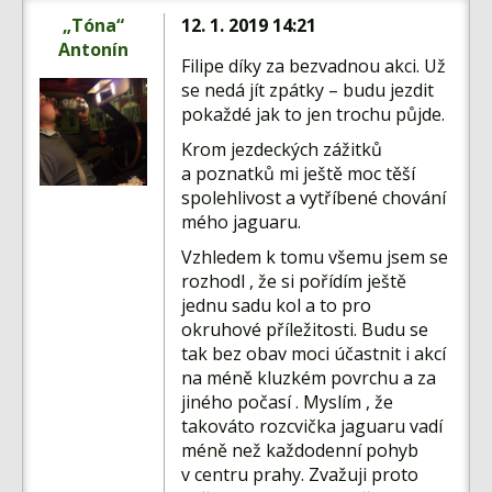
„Tóna“
12. 1. 2019 14:21
Antonín
Filipe díky za bezvadnou akci. Už
se nedá jít zpátky – budu jezdit
pokaždé jak to jen trochu půjde.
Krom jezdeckých zážitků
a poznatků mi ještě moc těší
spolehlivost a vytříbené chování
mého jaguaru.
Vzhledem k tomu všemu jsem se
rozhodl , že si pořídím ještě
jednu sadu kol a to pro
okruhové příležitosti. Budu se
tak bez obav moci účastnit i akcí
na méně kluzkém povrchu a za
jiného počasí . Myslím , že
takováto rozcvička jaguaru vadí
méně než každodenní pohyb
v centru prahy. Zvažuji proto