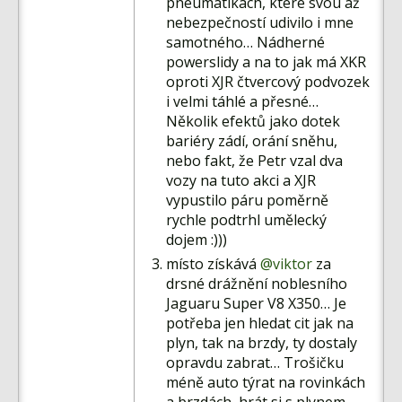
pneumatikách, které svou až
nebezpečností udivilo i mne
samotného… Nádherné
powerslidy a na to jak má XKR
oproti XJR čtvercový podvozek
i velmi táhlé a přesné…
Několik efektů jako dotek
bariéry zádí, orání sněhu,
nebo fakt, že Petr vzal dva
vozy na tuto akci a XJR
vypustilo páru poměrně
rychle podtrhl umělecký
dojem :)))
místo získává
@viktor
za
drsné drážnění noblesního
Jaguaru Super V8 X350… Je
potřeba jen hledat cit jak na
plyn, tak na brzdy, ty dostaly
opravdu zabrat… Trošičku
méně auto týrat na rovinkách