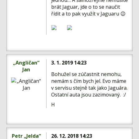
jednou… A samozřejmě nemusíte
brát Jaguar, jde o to se naučit
řídit a to pak využít v Jaguaru 😉
„Angličan“
3. 1. 2019 14:23
Jan
Bohužel se zúčastnit nemohu,
nemám s čím bych jel. Evo máme
v servisu stejně tak jako Jaguára.
Ostatní auta jsou zazimovaný. :/
H
Petr „Jelda“
26. 12. 2018 14:23