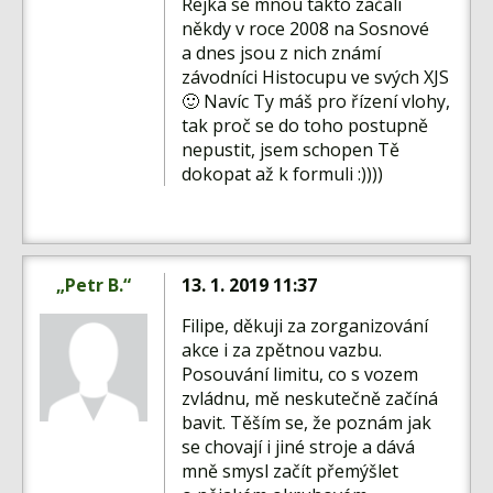
Rejka se mnou takto začali
někdy v roce 2008 na Sosnové
a dnes jsou z nich známí
závodníci Histocupu ve svých XJS
🙂 Navíc Ty máš pro řízení vlohy,
tak proč se do toho postupně
nepustit, jsem schopen Tě
dokopat až k formuli :))))
„Petr B.“
13. 1. 2019 11:37
Filipe, děkuji za zorganizování
akce i za zpětnou vazbu.
Posouvání limitu, co s vozem
zvládnu, mě neskutečně začíná
bavit. Těším se, že poznám jak
se chovají i jiné stroje a dává
mně smysl začít přemýšlet