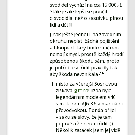
svodidel vychází na cca 15 000,-).
Stále je ale lepší se poučit
o svodidla, než o zastávku plnou
lidí a dětí!!!
Jinak ještě jednou, na závodním
okruhu neplatí žádné pojištění
a hloupé dotazy tímto směrem
nemají smysl, prostě každý hradí
způsobenou škodu sám, proto
je potřeba se řídit pravidly tak
aby škoda nevznikala 🙂
místo za včerejší Sosnovou
získává
@tona
! Jízda byla
legendárním modelem X40
s motorem AJ6 3.6 a manuální
převodvokou, Tonda přijel
v saku se slovy, že je tam
poprvé a že neumí řídit :))
Několik zatáček jsem jej viděl