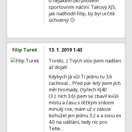
o nějakém okruhovém
sportovním náčiní. Takový XJS,
jak nadhodil Filip, by byl určitě
úchvatný 🙂
Filip Turek
13. 1. 2019 1:43
Tondo, z Tvých slov jsem nadšen
až dojat!
Kdybych já vůl Ti jednu tu 3.6
zachoval… Před pár lety jsem jich
měl hromady, čtyřech XJ40
(3 z nich 3.6) jsem se zbavil kvůli
místu a času s těžkým srdcem
minulý rok, mám už v záloze
bohužel jen jednu 3.2 a a svou ex
4.0 na udělání, tedy nic pro
Tebe…