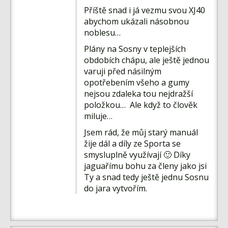
Příště snad i já vezmu svou XJ40
abychom ukázali násobnou
noblesu…
Plány na Sosny v teplejších
obdobích chápu, ale ještě jednou
varuji před násilným
opotřebením všeho a gumy
nejsou zdaleka tou nejdražší
položkou… Ale když to člověk
miluje…
Jsem rád, že můj starý manuál
žije dál a díly ze Sporta se
smysluplně využívají 🙂 Díky
jaguařímu bohu za členy jako jsi
Ty a snad tedy ještě jednu Sosnu
do jara vytvořím.