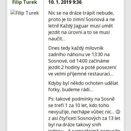
Filip Turek
10. 1. 2019 9:36
Nic se na dráze trápit nebude,
proto je to zimní Sosnová a ne
letní! Každý Jaguar musí umět
jezdit na úrovni a to se musí
naučit…
Dnes tedy každý milovník
zadního náhonu ve 13:30 na
Sosnové, od 14:00 začínáme
jezdit 2 hodiny a poté posezení
ve velmi příjemné restauraci…
Kdyby byl někdo ochoten udělat
fotky, budeme rádi…
Ps: takové podmínky na Sosně
se trefí 1 za 10 let, kdo toho
nevyužije, nechápe vůbec nic… 😉
z asi čtyřiceti Sosnových za 13 let
byl na dráze takový sníh