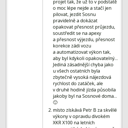
projet tak, že už to v podstatě
o moc lépe nejde a stačí jen
pilovat, jezdit Sosnu
pravidelně a dokázat
opakovat přesnost průjezdu,
soustředit se na apexy
a přesnost výjezdu, přesnost
korekce zádi vozu
a automatizovat výkon tak,
aby byl kdykoli opakovatelný…
Jediná zásadnější chyba jako
u všech ostatních byla
zbytečně vysoká nájezdová
rychlost do zatáček, ale
v druhé hodině jízda působila
jakoby byl na Sosnové doma…
🙂
místo získává Petr B za skvělé
výkony v opravdu divokém
XKR X100 na letních