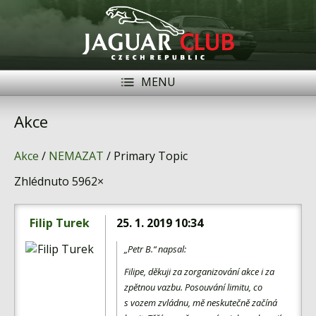
MENU
Registrace
Přihlásit se
Akce
Historie
Akce
/
NEMAZAT
/ Primary Topic
Modely Jaguar
Zhlédnuto 5962×
Členové
Filip Turek
25. 1. 2019 10:34
Naše vozy
„Petr B.“ napsal:
Akce
Filipe, děkuji za zorganizování akce i za
Inzerce
zpětnou vazbu. Posouvání limitu, co
s vozem zvládnu, mě neskutečně začíná