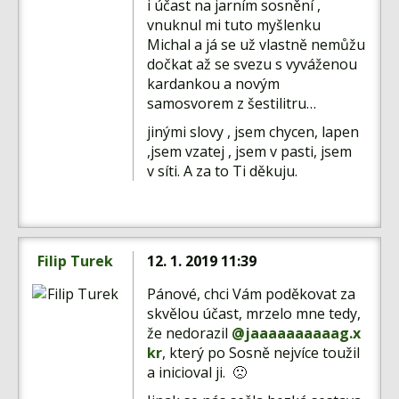
i účast na jarním sosnění ,
vnuknul mi tuto myšlenku
Michal a já se už vlastně nemůžu
dočkat až se svezu s vyváženou
kardankou a novým
samosvorem z šestilitru…
jinými slovy , jsem chycen, lapen
,jsem vzatej , jsem v pasti, jsem
v síti. A za to Ti děkuju.
Filip Turek
12. 1. 2019 11:39
Pánové, chci Vám poděkovat za
skvělou účast, mrzelo mne tedy,
že nedorazil
@jaaaaaaaaaag.x
kr
, který po Sosně nejvíce toužil
a inicioval ji. 🙁