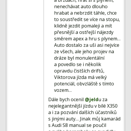
a brzdách, hrát si s plynem,
nenechávat auto dlouho
hrabat a nebrzdit táhle, chce
to soustředit se více na stopu,
klidně jezdit pomaleji a mít
přesnější a ostřejší nájezdy
směrem apex a hru s plynem…
Auto dostalo za uši asi nejvíce
ze všech, ale jeho projev na
dráze byl monulentální
a povedlo se i několik
opravdu čistších driftů,
Viktorova jízda má velký
potenciál, obvzláště s tímto
vozem…
Dále bych ocenil
@jeld
u za
nejelegantnější jízdu v bílé X350
a i za pozvání dalších účastníků
s jinými auty… Jinak můj kamarád
s Audi S8 manual se poučil