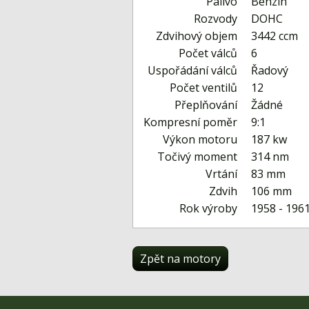
Palivo
Benzín
Rozvody
DOHC
Zdvihový objem
3442 ccm
Počet válců
6
Uspořádání válců
Řadový
Počet ventilů
12
Přeplňování
Žádné
Kompresní poměr
9:1
Výkon motoru
187 kw
Točivý moment
314 nm
Vrtání
83 mm
Zdvih
106 mm
Rok výroby
1958 - 196
Zpět na motory