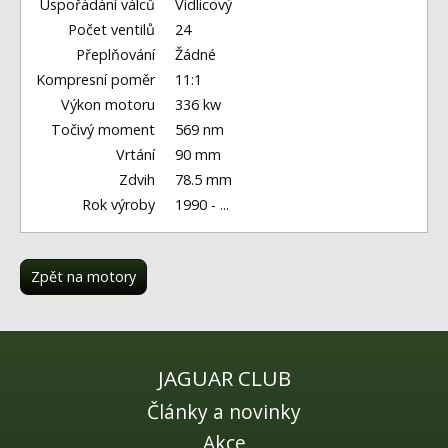
Fórum
Uspořádání válců
Vidlicový
Počet ventilů
24
Videa
Přeplňování
Žádné
Kompresní poměr
11:1
Kontakt
Výkon motoru
336 kw
Točivý moment
569 nm
Vrtání
90 mm
Zdvih
78.5 mm
Rok výroby
1990 - ...
Zpět na motory
JAGUAR CLUB
Články a novinky
Akce