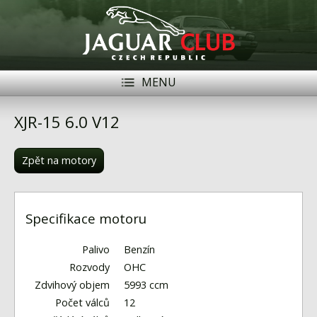
MENU
Registrace
Přihlásit se
XJR-15 6.0 V12
Historie
Zpět na motory
Modely Jaguar
Členové
Specifikace motoru
Naše vozy
Palivo
Benzín
Akce
Rozvody
OHC
Zdvihový objem
5993 ccm
Inzerce
Počet válců
12