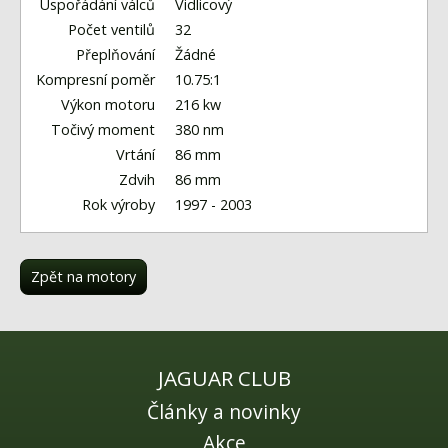
Fórum
Uspořádání válců
Vidlicový
Počet ventilů
32
Videa
Přeplňování
Žádné
Kompresní poměr
10.75:1
Kontakt
Výkon motoru
216 kw
Točivý moment
380 nm
Vrtání
86 mm
Zdvih
86 mm
Rok výroby
1997 - 2003
Zpět na motory
JAGUAR CLUB
Články a novinky
Akce