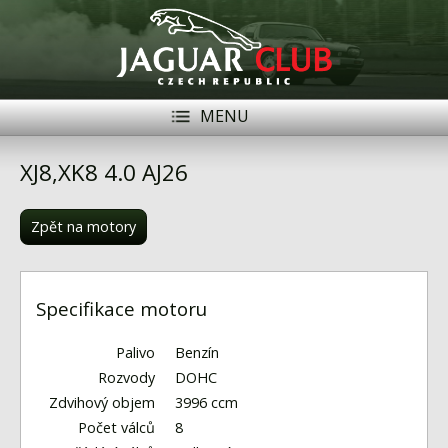
MENU
Registrace
Přihlásit se
XJ8,XK8 4.0 AJ26
Historie
Zpět na motory
Modely Jaguar
Členové
Specifikace motoru
Naše vozy
Palivo
Benzín
Akce
Rozvody
DOHC
Zdvihový objem
3996 ccm
Inzerce
Počet válců
8