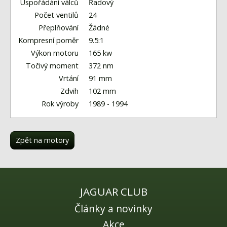
Fórum
Uspořádání válců
Řadový
Počet ventilů
24
Videa
Přeplňování
Žádné
Kompresní poměr
9.5:1
Kontakt
Výkon motoru
165 kw
Točivý moment
372 nm
Vrtání
91 mm
Zdvih
102 mm
Rok výroby
1989 - 1994
Zpět na motory
JAGUAR CLUB
Články a novinky
Akce