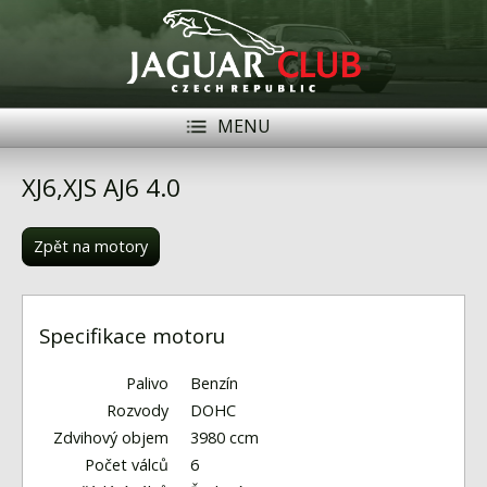
MENU
Registrace
Přihlásit se
XJ6,XJS AJ6 4.0
Historie
Zpět na motory
Modely Jaguar
Členové
Specifikace motoru
Naše vozy
Palivo
Benzín
Akce
Rozvody
DOHC
Zdvihový objem
3980 ccm
Inzerce
Počet válců
6