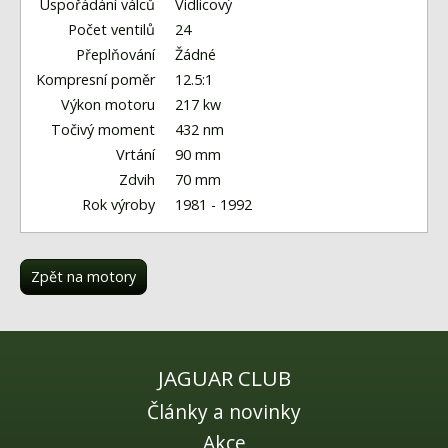
Fórum
Uspořádání válců
Vidlicový
Počet ventilů
24
Videa
Přeplňování
Žádné
Kompresní poměr
12.5:1
Kontakt
Výkon motoru
217 kw
Točivý moment
432 nm
Vrtání
90 mm
Zdvih
70 mm
Rok výroby
1981 - 1992
Zpět na motory
JAGUAR CLUB
Články a novinky
Akce