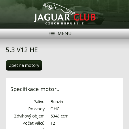
MENU
Registrace
Přihlásit se
5.3 V12 HE
Historie
Zpět na motory
Modely Jaguar
Členové
Specifikace motoru
Naše vozy
Palivo
Benzín
Akce
Rozvody
OHC
Zdvihový objem
5343 ccm
Inzerce
Počet válců
12