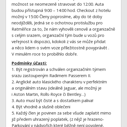
možnost se neomezeně stravovat do 12:00. Auta
budou přístupná 9:00 – 14:00 hod. Checkout z hotelu
možný v 15:00 Členy poprosíme, aby do té doby
neodjížděli, Jedná se o ochotnou protislužbu pro
Ratměřice za to, že nám vyhověli cenově a organizačně
s celým srazem, organizační tým bude u vozů pro
veřejnost k dispozici, kdokoli z vás se může přidat
a něco lidem o svém voze příležitostně povyprávět .
V minulém roce to proběhlo dobře.
Podmínky účasti:
1. Být registrován a schválen organizačním týmem
srazu zastoupeným Radimem Passerem II.
2. Anglické auto klasického charakteru v perfektním
a originálním stavu (ideálně Jaguar, ale možný je
i Aston Martin, Rolls-Royce či Bentley…)
3. Auto musí být čisté a s dostatkem paliva!
4. Být vhodně a slušně oblečeni
5. Každý člen je povinen za sebe všude zaplatit mimo
již předem uhrazený poplatek, (z nějž je hrazeno-
Parkování v nádvořích které běžně není povolené,