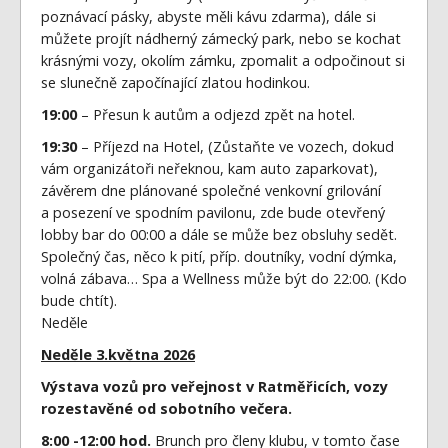
poznávací pásky, abyste měli kávu zdarma), dále si
můžete projít nádherný zámecký park, nebo se kochat
krásnými vozy, okolím zámku, zpomalit a odpočinout si
se slunečně započínající zlatou hodinkou.
19:00
– Přesun k autům a odjezd zpět na hotel.
19:30
– Příjezd na Hotel, (Zůstaňte ve vozech, dokud
vám organizátoři neřeknou, kam auto zaparkovat),
závěrem dne plánované společné venkovní grilování
a posezení ve spodním pavilonu, zde bude otevřený
lobby bar do 00:00 a dále se může bez obsluhy sedět.
Společný čas, něco k pití, příp. doutníky, vodní dýmka,
volná zábava… Spa a Wellness může být do 22:00. (Kdo
bude chtít).
Neděle
Neděle 3.května 2026
Výstava vozů pro veřejnost v Ratměřicích, vozy
rozestavěné od sobotního večera.
8:00 -12:00 hod.
Brunch pro členy klubu, v tomto čase