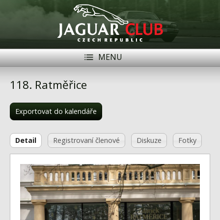
MENU
Registrace
Přihlásit se
118. Ratměřice
Historie
Exportovat do kalendáře
Modely Jaguar
Členové
Detail
Registrovaní členové
Diskuze
Fotky
Naše vozy
Akce
Inzerce