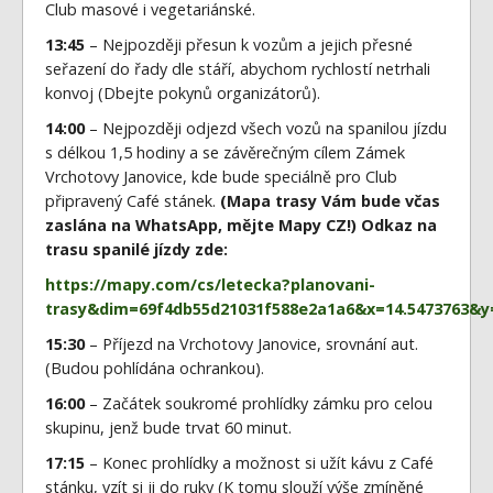
Club masové i vegetariánské.
13:45
– Nejpozději přesun k vozům a jejich přesné
seřazení do řady dle stáří, abychom rychlostí netrhali
konvoj (Dbejte pokynů organizátorů).
14:00
– Nejpozději odjezd všech vozů na spanilou jízdu
s délkou 1,5 hodiny a se závěrečným cílem Zámek
Vrchotovy Janovice, kde bude speciálně pro Club
připravený Café stánek.
(Mapa trasy Vám bude včas
zaslána na WhatsApp, mějte Mapy CZ!) Odkaz na
trasu spanilé jízdy zde:
https://mapy.com/cs/letecka?planovani-
trasy&dim=69f4db55d21031f588e2a1a6&x=14.5473763&y
15:30
– Příjezd na Vrchotovy Janovice, srovnání aut.
(Budou pohlídána ochrankou).
16:00
– Začátek soukromé prohlídky zámku pro celou
skupinu, jenž bude trvat 60 minut.
17:15
– Konec prohlídky a možnost si užít kávu z Café
stánku, vzít si ji do ruky (K tomu slouží výše zmíněné