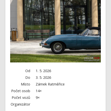
Fórum
Videa
Kontakt
Od
1. 5. 2026
Do
3. 5. 2026
Místo
Zámek Ratměřice
Počet osob
14×
Počet vozů
9×
Organizátor