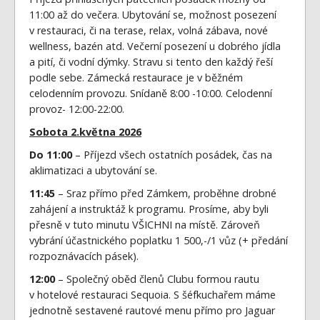
11:00 až do večera. Ubytování se, možnost posezení
v restauraci, či na terase, relax, volná zábava, nové
wellness, bazén atd. Večerní posezení u dobrého jídla
a pití, či vodní dýmky. Stravu si tento den každý řeší
podle sebe. Zámecká restaurace je v běžném
celodenním provozu. Snídaně 8:00 -10:00. Celodenní
provoz- 12:00-22:00.
Sobota 2.května 2026
Do 11:00
– Příjezd všech ostatních posádek, čas na
aklimatizaci a ubytování se.
11:45
– Sraz přímo před Zámkem, proběhne drobné
zahájení a instruktáž k programu. Prosíme, aby byli
přesně v tuto minutu VŠICHNI na místě. Zároveň
vybrání účastnického poplatku 1 500,-/1 vůz (+ předání
rozpoznávacích pásek).
12:00
– Společný oběd členů Clubu formou rautu
v hotelové restauraci Sequoia. S šéfkuchařem máme
jednotně sestavené rautové menu přímo pro Jaguar