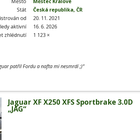
Město
Městec Králové
Stát
Česká republika, ČR
istrován od
20. 11. 2021
edy aktivní
16. 6. 2026
t zhlédnutí
1 123 ×
ar patřil Fordu a nafta mi nesmrdí ;)“
Jaguar XF X250 XFS Sportbrake 3.0D
„JAG“