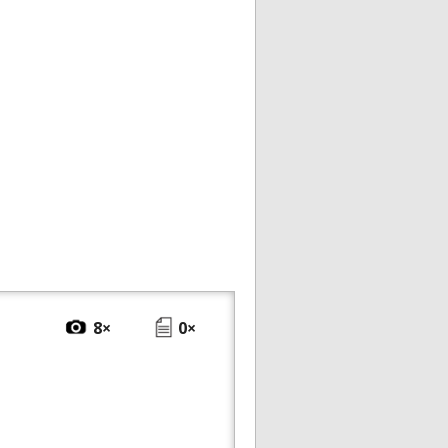
8×
0×