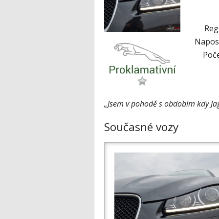
Reg
Naposl
Poče
„Jsem v pohodě s obdobím kdy Jagu
Současné vozy