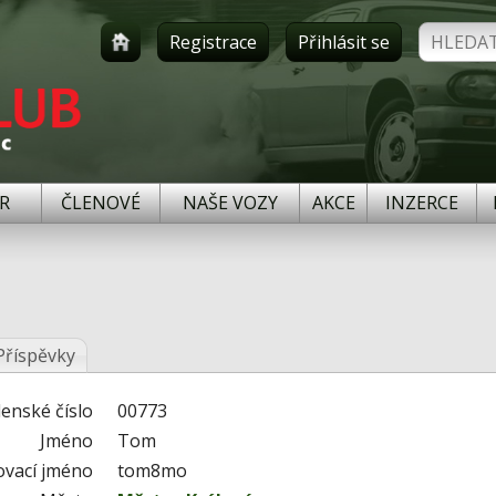
Registrace
Přihlásit se
R
ČLENOVÉ
NAŠE VOZY
AKCE
INZERCE
Příspěvky
lenské číslo
00773
Jméno
Tom
ovací jméno
tom8mo