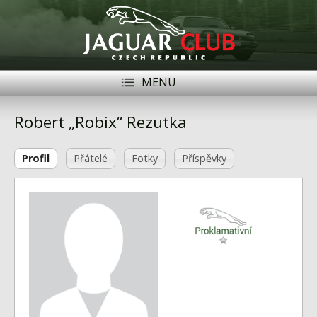
MENU
Registrace
Přihlásit se
Robert „Robix“ Rezutka
Historie
Profil
Přátelé
Fotky
Příspěvky
Modely Jaguar
Členové
Naše vozy
Akce
Inzerce