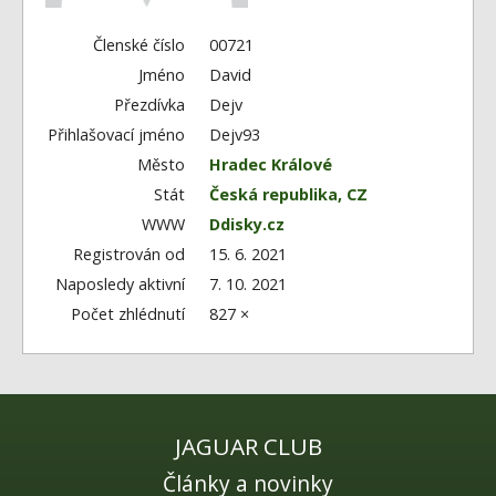
Fórum
Videa
Členské číslo
00721
Jméno
David
Kontakt
Přezdívka
Dejv
Přihlašovací jméno
Dejv93
Město
Hradec Králové
Stát
Česká republika, CZ
WWW
Ddisky.cz
Registrován od
15. 6. 2021
Naposledy aktivní
7. 10. 2021
Počet zhlédnutí
827 ×
JAGUAR CLUB
Články a novinky