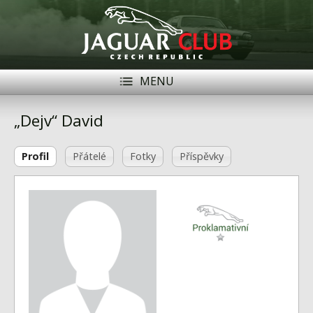
MENU
Registrace
Přihlásit se
„Dejv“ David
Historie
Profil
Přátelé
Fotky
Příspěvky
Modely Jaguar
Členové
Naše vozy
Akce
Inzerce