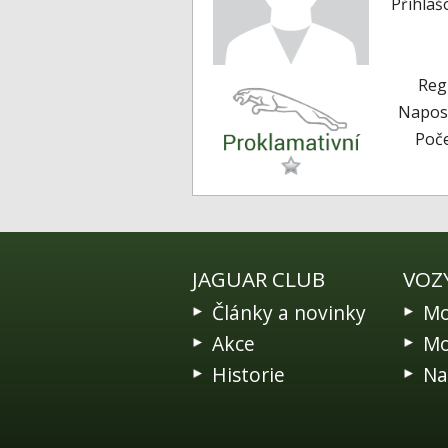
Přihlaš
Reg
Naposl
Poče
JAGUAR CLUB
VOZ
Články a novinky
Mo
Akce
Mo
Historie
Na