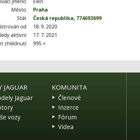
ovací jméno
Elen
Město
Praha
Stát
Česká republika, 774693699
istrován od
18. 9. 2020
edy aktivní
17. 7. 2021
t zhlédnutí
995 ×
Y JAGUAR
KOMUNITA
dely Jaguar
Členové
tory
Inzerce
še vozy
Fórum
Videa