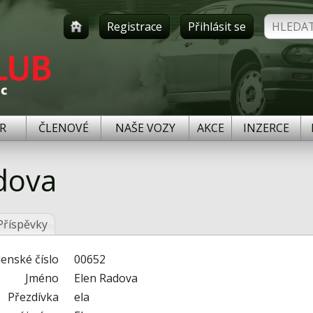
Registrace
Přihlásit se
R
ČLENOVÉ
NAŠE VOZY
AKCE
INZERCE
adova
Příspěvky
lenské číslo
00652
Jméno
Elen Radova
Přezdívka
ela