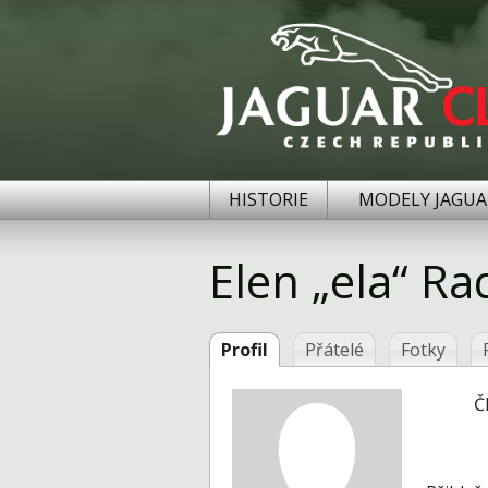
HISTORIE
MODELY JAGUA
Elen „ela“ R
Profil
Přátelé
Fotky
Č