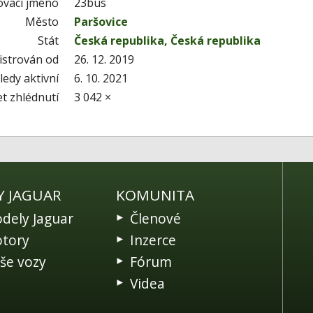
ovací jméno
23bus
Město
Paršovice
Stát
Česká republika, Česká republika
istrován od
26. 12. 2019
edy aktivní
6. 10. 2021
t zhlédnutí
3 042 ×
Y JAGUAR
KOMUNITA
dely Jaguar
Členové
tory
Inzerce
še vozy
Fórum
Videa