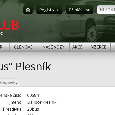
Registrace
Přihlásit se
R
ČLENOVÉ
NAŠE VOZY
AKCE
INZERCE
us“ Plesník
Příspěvky
lenské číslo
00584
Jméno
Dalibor Plesník
Přezdívka
23bus