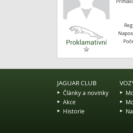
Přihlaš
Reg
Naposl
Poče
JAGUAR CLUB
VOZ
Články a novinky
Mo
Akce
Mo
Historie
Na