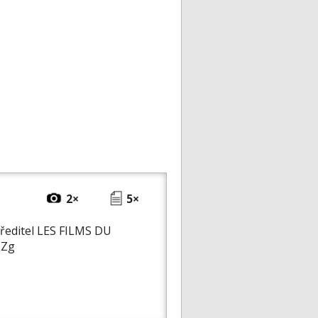
2×
5×
 ředitel LES FILMS DU
LZg