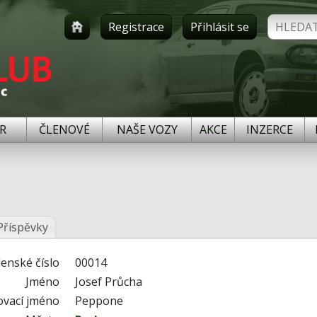
Registrace
Přihlásit se
R
ČLENOVÉ
NAŠE VOZY
AKCE
INZERCE
Příspěvky
lenské číslo
00014
Jméno
Josef Průcha
ovací jméno
Peppone