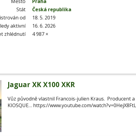
Město
Praha
Stát
Česká republika
istrován od
18. 5. 2019
edy aktivní
16. 6. 2026
t zhlédnutí
4 987 ×
Jaguar XK X100 XKR
Vůz původně vlastnil Francois-julien Kraus. Producent a
KIOSQUE… https://www.youtube.com/watch?v=0HejX8Ft