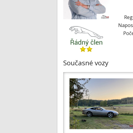
Reg
Naposl
Poče
Současné vozy