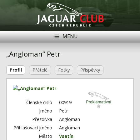
MENU
Registrace
Přihlásit se
„Angloman“ Petr
Historie
Profil
Přátelé
Fotky
Příspěvky
Modely Jaguar
Členové
Naše vozy
Členské číslo
00919
Jméno
Petr
Akce
Přezdívka
Angloman
Inzerce
Přihlašovací jméno
Angloman
Město
Vsetín