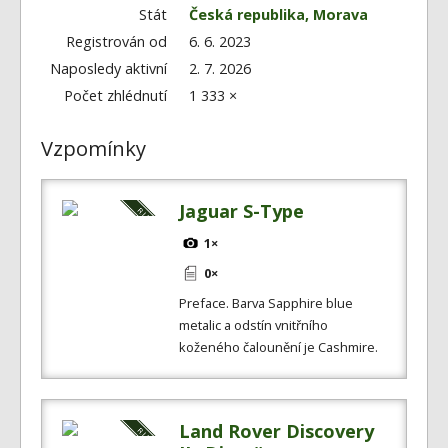
Fórum
Stát
Česká republika, Morava
Videa
Registrován od
6. 6. 2023
Naposledy aktivní
2. 7. 2026
Kontakt
Počet zhlédnutí
1 333 ×
Vzpomínky
Jaguar S-Type
1×
0×
Preface. Barva Sapphire blue
metalic a odstín vnitřního
koženého čalounění je Cashmire.
Land Rover Discovery