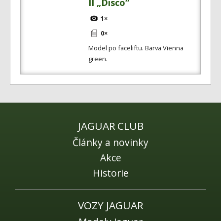
II „Disco“
1×
0×
Model po faceliftu. Barva Vienna
green.
JAGUAR CLUB
Články a novinky
Akce
Historie
VOZY JAGUAR