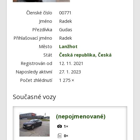
Fórum
Videa
Členské číslo
00771
Jméno
Radek
Kontakt
Přezdívka
Gudas
Přihlašovací jméno
Radek
Město
Lanžhot
Stát
Česká republika, Česká
Registrován od
12. 11. 2021
Naposledy aktivní
27. 1. 2023
Počet zhlédnutí
1 275 ×
Současné vozy
(nepojmenované)
1×
0×