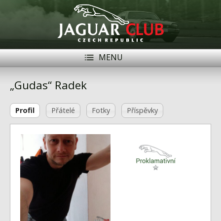
MENU
Registrace
Přihlásit se
„Gudas“ Radek
Historie
Profil
Přátelé
Fotky
Příspěvky
Modely Jaguar
Členové
Naše vozy
Akce
Inzerce