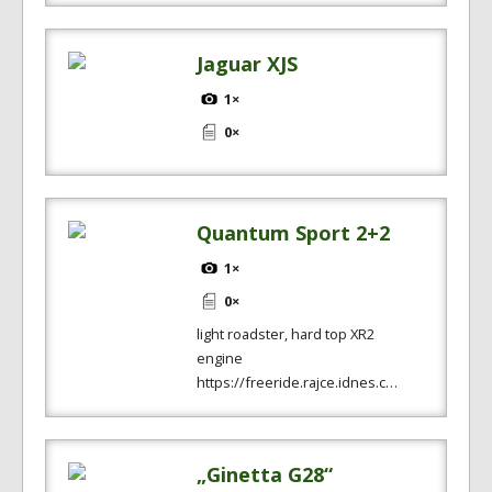
Jaguar XJS
1×
0×
Quantum Sport 2+2
1×
0×
light roadster, hard top XR2
engine
https://freeride.rajce.idnes.c…
„Ginetta G28“