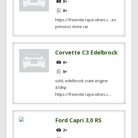
0×
0×
https://freeride.rajce.idnes.c…ex
princess Anne car
Corvette C3 Edelbrock
0×
0×
sold, edelbrock crate engine
410hp
https://freeride.rajce.idnes.c…
Ford Capri 3,0 RS
2×