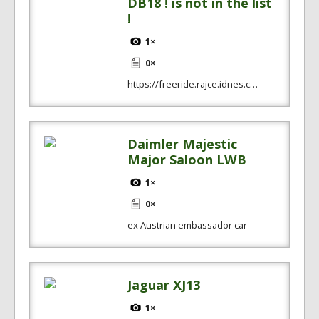
DB18 ! is not in the list
!
1×
0×
https://freeride.rajce.idnes.c…
Daimler Majestic
Major Saloon LWB
1×
0×
ex Austrian embassador car
Jaguar XJ13
1×