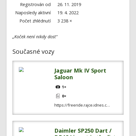
Fórum
Registrován od
26. 11. 2019
Videa
Naposledy aktivní
19. 4. 2022
Počet zhlédnutí
3 238 ×
Kontakt
„Koček není nikdy dost“
Současné vozy
Jaguar Mk IV Sport
Saloon
1×
0×
https://freeride.rajce.idnes.c…
Daimler SP250 Dart /