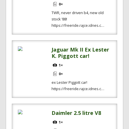
0×
TWR, never driven b4, new old
stock ’88!
https://freeride.rajce.idnes.c…
Jaguar Mk II Ex Lester
K. Piggott car!
1×
0×
ex Lester Piggott car!
https://freeride.rajce.idnes.c…
Daimler 2.5 litre V8
1×