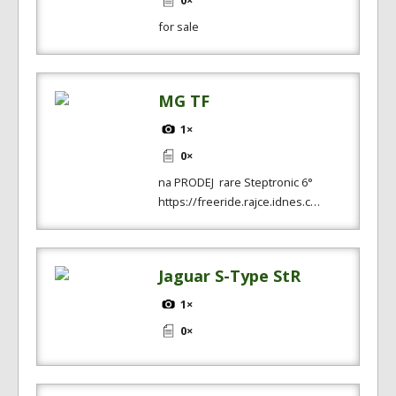
0×
for sale
MG TF
1×
0×
na PRODEJ rare Steptronic 6°
https://freeride.rajce.idnes.c…
Jaguar S-Type StR
1×
0×