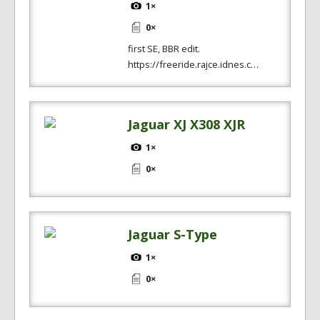
1×
0×
first SE, BBR edit.
https://freeride.rajce.idnes.c…
Jaguar XJ X308 XJR
1×
0×
Jaguar S-Type
1×
0×