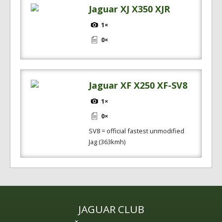
Jaguar XJ X350 XJR
1×
0×
Jaguar XF X250 XF-SV8
1×
0×
SV8 = official fastest unmodified
Jag (363kmh)
JAGUAR CLUB