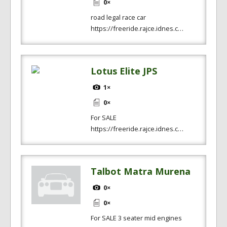
0×
road legal race car
https://freeride.rajce.idnes.c…
Lotus Elite JPS
1×
0×
For SALE
https://freeride.rajce.idnes.c…
Talbot Matra Murena
0×
0×
For SALE 3 seater mid engines