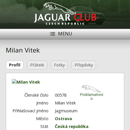
MENU
Registrace
Přihlásit se
Milan Vitek
Historie
Profil
Přátelé
Fotky
Příspěvky
Modely Jaguar
Členové
Naše vozy
Členské číslo
00578
Jméno
Milan Vitek
Akce
Přihlašovací jméno
Jagmuseum
Inzerce
Město
Ostrava
Stát
Česká republika