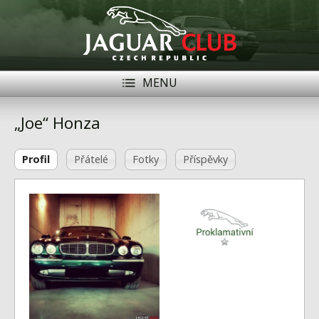
MENU
Registrace
Přihlásit se
„Joe“ Honza
Historie
Profil
Přátelé
Fotky
Příspěvky
Modely Jaguar
Členové
Naše vozy
Akce
Inzerce