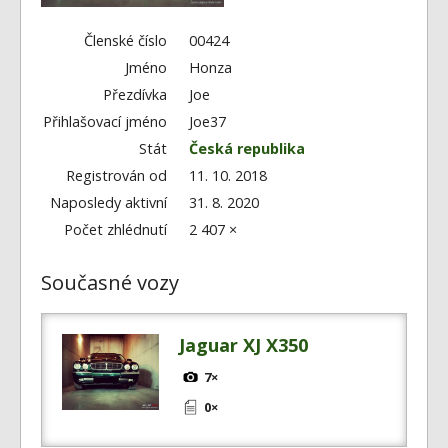
Fórum
Videa
Členské číslo
00424
Jméno
Honza
Kontakt
Přezdívka
Joe
Přihlašovací jméno
Joe37
Stát
Česká republika
Registrován od
11. 10. 2018
Naposledy aktivní
31. 8. 2020
Počet zhlédnutí
2 407 ×
Současné vozy
Jaguar XJ X350
7×
0×