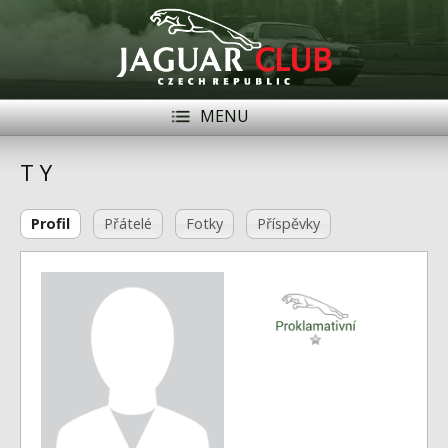
MENU
Registrace
Přihlásit se
T Y
Historie
Profil
Přátelé
Fotky
Příspěvky
Modely Jaguar
Členové
Naše vozy
Akce
Inzerce