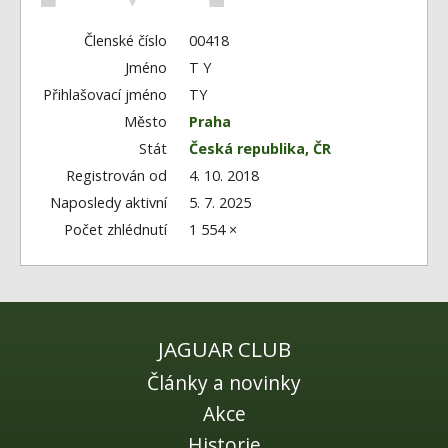
Fórum
Videa
Členské číslo
00418
Jméno
T Y
Kontakt
Přihlašovací jméno
TY
Město
Praha
Stát
Česká republika, ČR
Registrován od
4. 10. 2018
Naposledy aktivní
5. 7. 2025
Počet zhlédnutí
1 554 ×
JAGUAR CLUB
Články a novinky
Akce
Historie