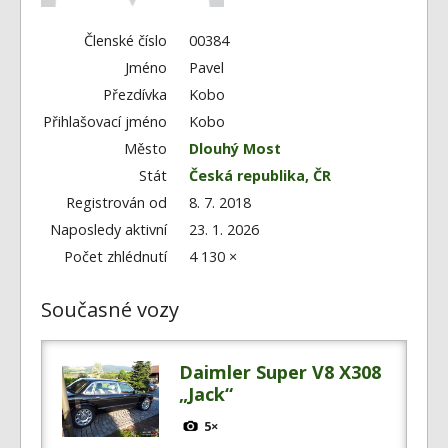
Fórum
Videa
Členské číslo
00384
Jméno
Pavel
Kontakt
Přezdívka
Kobo
Přihlašovací jméno
Kobo
Město
Dlouhý Most
Stát
Česká republika, ČR
Registrován od
8. 7. 2018
Naposledy aktivní
23. 1. 2026
Počet zhlédnutí
4 130 ×
Současné vozy
Daimler Super V8 X308
„Jack“
5×