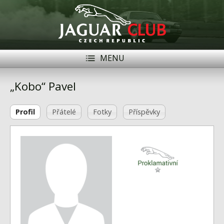
MENU
Registrace
Přihlásit se
„Kobo“ Pavel
Historie
Profil
Přátelé
Fotky
Příspěvky
Modely Jaguar
Členové
Naše vozy
Akce
Inzerce