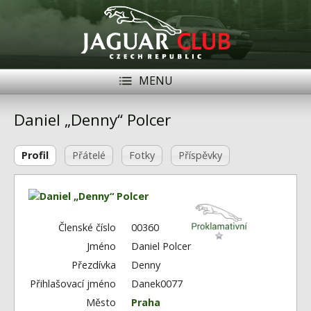
MENU
Registrace
Přihlásit se
Daniel „Denny“ Polcer
Historie
Profil
Přátelé
Fotky
Příspěvky
Modely Jaguar
Členové
Naše vozy
Členské číslo
00360
Jméno
Daniel Polcer
Akce
Přezdívka
Denny
Inzerce
Přihlašovací jméno
Danek0077
Město
Praha