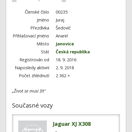
Fórum
Videa
Členské číslo
00235
Jméno
Juraj
Kontakt
Přezdívka
Šedovič
Přihlašovací jméno
Anarel
Město
Janovice
Stát
Česká republika
Registrován od
18. 9. 2016
Naposledy aktivní
2. 9. 2018
Počet zhlédnutí
2 362 ×
„Život se musí žít“
Současné vozy
Jaguar XJ X308