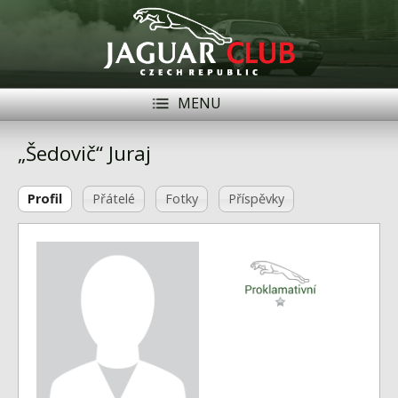
MENU
Registrace
Přihlásit se
„Šedovič“ Juraj
Historie
Profil
Přátelé
Fotky
Příspěvky
Modely Jaguar
Členové
Naše vozy
Akce
Inzerce