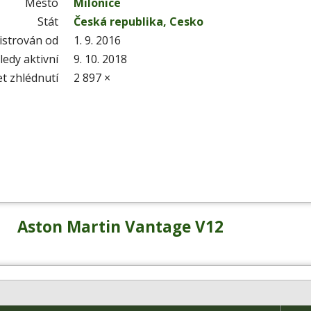
Město
Milonice
Stát
Česká republika, Cesko
istrován od
1. 9. 2016
edy aktivní
9. 10. 2018
t zhlédnutí
2 897 ×
Aston Martin Vantage V12