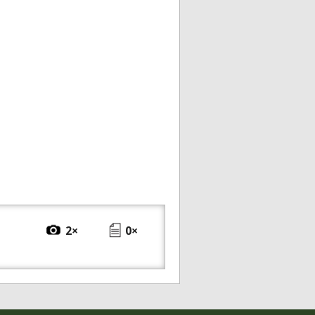
2×
0×