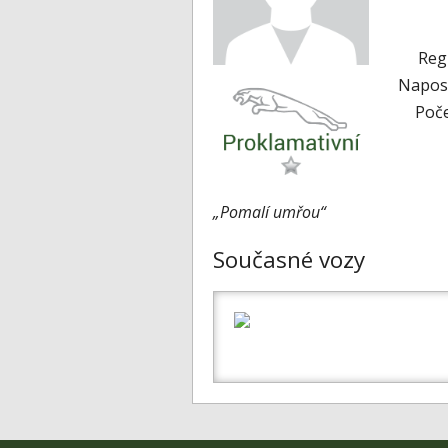
Reg
Naposl
Poče
„Pomalí umřou“
Současné vozy