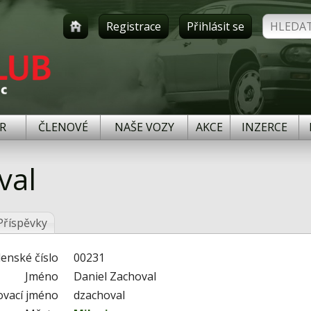
Registrace
Přihlásit se
R
ČLENOVÉ
NAŠE VOZY
AKCE
INZERCE
val
Příspěvky
lenské číslo
00231
Jméno
Daniel Zachoval
ovací jméno
dzachoval