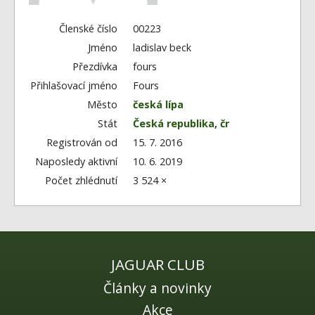
Fórum
Videa
Členské číslo
00223
Jméno
ladislav beck
Kontakt
Přezdívka
fours
Přihlašovací jméno
Fours
Město
česká lípa
Stát
Česká republika, čr
Registrován od
15. 7. 2016
Naposledy aktivní
10. 6. 2019
Počet zhlédnutí
3 524 ×
JAGUAR CLUB
Články a novinky
Akce