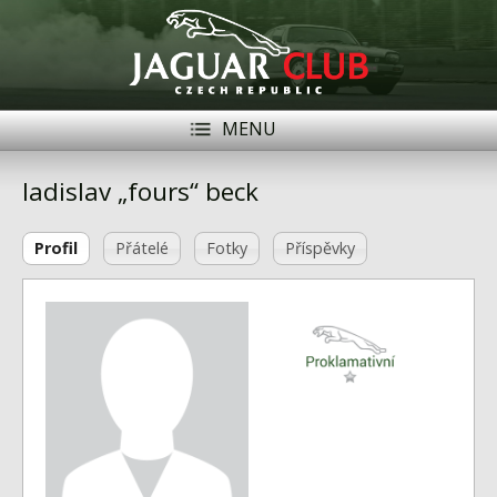
MENU
Registrace
Přihlásit se
ladislav „fours“ beck
Historie
Profil
Přátelé
Fotky
Příspěvky
Modely Jaguar
Členové
Naše vozy
Akce
Inzerce