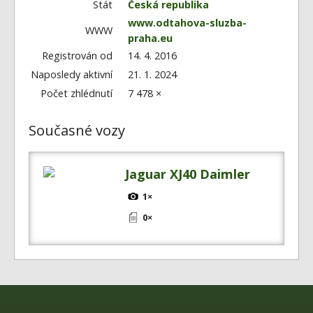
Fórum
Stát
Česká republika
www.odtahova-sluzba-
Videa
WWW
praha.eu
Registrován od
14. 4. 2016
Kontakt
Naposledy aktivní
21. 1. 2024
Počet zhlédnutí
7 478 ×
Současné vozy
Jaguar XJ40 Daimler
1×
0×