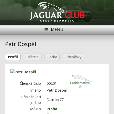
MENU
Registrace
Přihlásit se
Petr Dospěl
Historie
Profil
Přátelé
Fotky
Příspěvky
Modely Jaguar
Členové
Naše vozy
Členské číslo
00201
Jméno
Petr Dospěl
Akce
Přihlašovací
Daimler77
jméno
Inzerce
Město
Praha