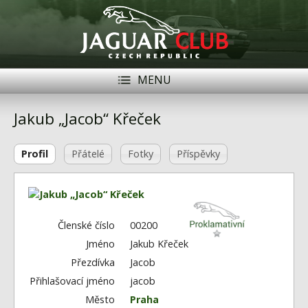
MENU
Registrace
Přihlásit se
Jakub „Jacob“ Křeček
Historie
Profil
Přátelé
Fotky
Příspěvky
Modely Jaguar
Členové
Naše vozy
Členské číslo
00200
Jméno
Jakub Křeček
Akce
Přezdívka
Jacob
Inzerce
Přihlašovací jméno
jacob
Město
Praha