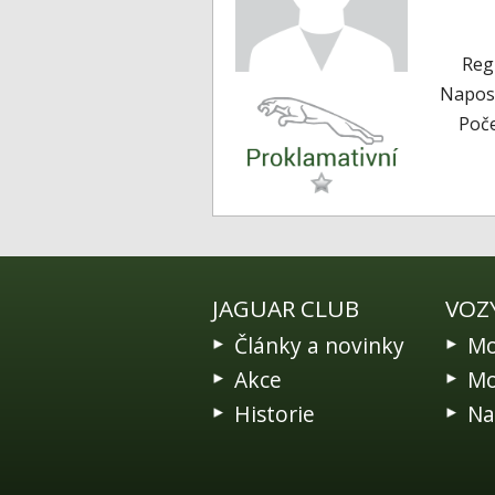
Reg
Naposl
Poče
JAGUAR CLUB
VOZ
Články a novinky
Mo
Akce
Mo
Historie
Na