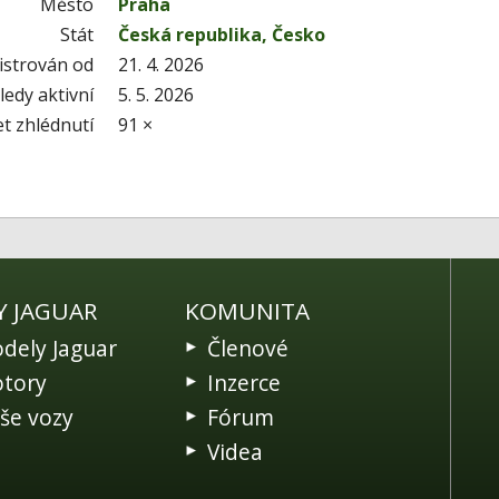
Město
Praha
Stát
Česká republika, Česko
istrován od
21. 4. 2026
edy aktivní
5. 5. 2026
t zhlédnutí
91 ×
Y JAGUAR
KOMUNITA
dely Jaguar
Členové
tory
Inzerce
še vozy
Fórum
Videa