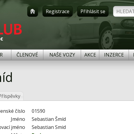
Registrace
Přihlásit se
R
ČLENOVÉ
NAŠE VOZY
AKCE
INZERCE
míd
Příspěvky
lenské číslo
01590
Jméno
Sebastian Šmíd
ovací jméno
Sebastian Smid