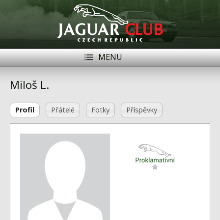
MENU
Registrace
Přihlásit se
Miloš L.
Historie
Profil
Přátelé
Fotky
Příspěvky
Modely Jaguar
Členové
Naše vozy
Akce
Inzerce