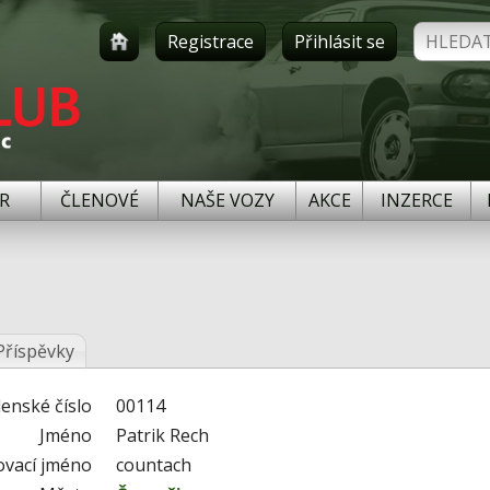
Registrace
Přihlásit se
R
ČLENOVÉ
NAŠE VOZY
AKCE
INZERCE
Příspěvky
lenské číslo
00114
Jméno
Patrik Rech
ovací jméno
countach