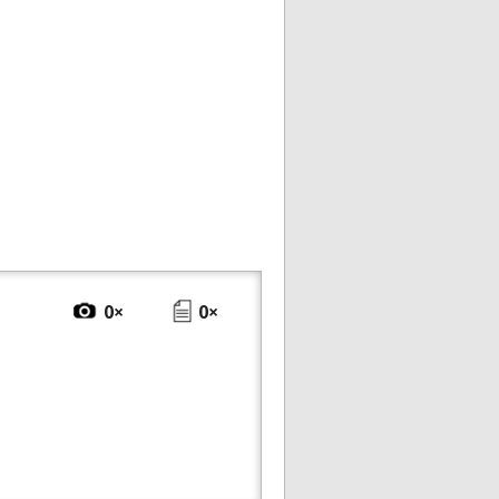
0×
0×