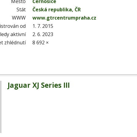
Město
Černošice
Stát
Česká republika, ČR
WWW
www.gtrcentrumpraha.cz
istrován od
1. 7. 2015
edy aktivní
2. 6. 2023
t zhlédnutí
8 692 ×
Jaguar XJ Series III