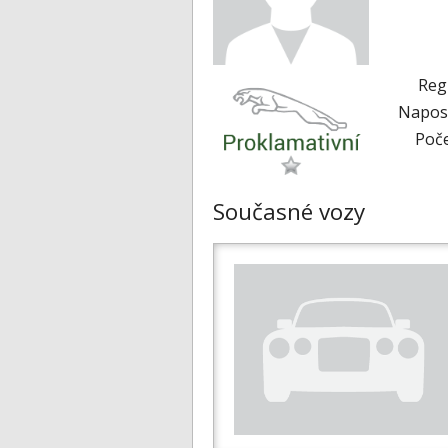
Reg
Naposl
Poče
Současné vozy