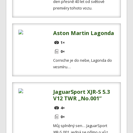
den přesně 40 let od světové
premiéry tohoto vozu.
Aston Martin Lagonda
1×
0×
Corniche je do nebe, Lagonda do
vesmíru…
JaguarSport XJR-S 5.3
V12 TWR „No.001“
4×
0×
Můj splněný sen… JaguarSport
XJR-S 001, jedná se přímo o vůz