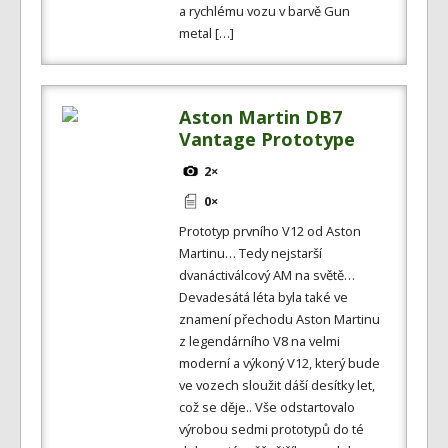
a rychlému vozu v barvě Gun
metal […]
Aston Martin DB7
Vantage Prototype
2×
0×
Prototyp prvního V12 od Aston
Martinu… Tedy nejstarší
dvanáctiválcový AM na světě…
Devadesátá léta byla také ve
znamení přechodu Aston Martinu
z legendárního V8 na velmi
moderní a výkoný V12, který bude
ve vozech sloužit dáší desítky let,
což se děje.. Vše odstartovalo
výrobou sedmi prototypů do té