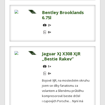
Bentley Brooklands
6.75l
2×
0×
Jaguar XJ X308 XJR
„Bestie Rakev“
1×
0×
Bojové XJR, na mosteckém okruhu
jsem se díky fanatismu za
volantem a šílenému průběhu
kompresorové bestie držel
i cupových Porsche… Nyní má