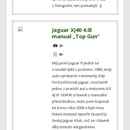
z fotografie, ten pomalejší :))
Jaguar XJ40 4.0l
manual „Top Gun“
2×
0×
Můj první Jaguar !!! Jedná se
o model XJ40 z podzimu 1989, tedy
auto vyrobené v momenty, kdy
Ford pohlcoval Jaguar, současně
jedno z prvních aut s motorem 4.0
AJ16 163KW a hlavně s manuální
převodovkou. Auto jsem kupoval
ke konci roku 2006 a bylo mou
hlavní motivací vytvořit skutečný
český Jaguar Klub, což se i hlavně
díky tomuto elegantnímu