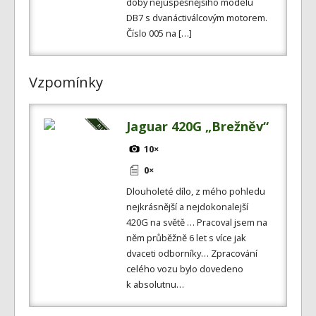
doby nejúspěšnějšího modelu
DB7 s dvanáctiválcovým motorem.
Číslo 005 na […]
Vzpomínky
Jaguar 420G „Brežněv“
10×
0×
Dlouholeté dílo, z mého pohledu
nejkrásnější a nejdokonalejší
420G na světě … Pracoval jsem na
něm průběžně 6 let s více jak
dvaceti odborníky… Zpracování
celého vozu bylo dovedeno
k absolutnu…