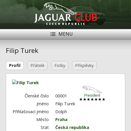
MENU
Registrace
Přihlásit se
Filip Turek
Historie
Profil
Přátelé
Fotky
Příspěvky
Modely Jaguar
Členové
Naše vozy
Členské číslo
00001
Jméno
Filip Turek
Akce
Přihlašovací jméno
Dolph
Inzerce
Město
Praha
Stát
Česká republika