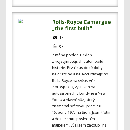
Rolls-Royce Camargue
„the first built“
1×
0×
Z mého pohledu jeden
z nejzajímavějších automobilů
historie. První kus do té doby
nejdražšího a nejexkluzivnějšího
Rolls-Royce na světě. Vůz
z prospektu, vystaven na
autosalonech v Londýně a New
Yorku a hlavně vůz, který
znamenal světovou premiéru
15.ledna 1975 na Sicílii. Jsem třetím
a do mé smrti posledním
majitelem, vůz jsem zakoupil na