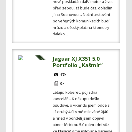
nově poskládán další motor a život
před sebou, až bude čas, doladím
jí na Sosnovou… Noční testování
po veřejných komunikacích budí
hrůzu a dětský pláč na kilometry
daleko…
Jaguar XJ X351 5.0
Portfolio „Kašmír“
17×
0×
Létající koberec, pojízdná
kancelář… K nákupu došlo
osudově, o víkendu jsem oddělal
již druhý 4.0l v mé milováné XJ40
a hned v pondělí jsem objevil
atmosférickou 5.0 (náhradní vůz
ke klasice) v mé milované barevné