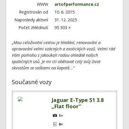
Fórum
WWW
artofperformance.cz
Videa
Registrován od
10. 6. 2015
Naposledy aktivní
31. 12. 2025
Kontakt
Počet zhlédnutí
95 303 ×
„Mou celoživotní cestou je hledání, renovování a
opravování velmi vzácných a exotických vozů. Velmi rád
Vám pomohu s jakoukoli radou ohledně našich
společných snů. Je mi ctí obětovat celý svůj život
skvostům se soškami na kapotě...“
Současné vozy
Jaguar E-Type S1 3.8
„Flat floor“
1×
0×