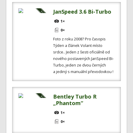
JanSpeed 3.6 Bi-Turbo
1×
0×
Foto z roku 2008? Pro časopis
Týden a článek Volant místo
srdce.. Jeden z šesti oficiálně od
nového postavených JanSpeed Bi-
Turbo, jeden ze dvou černých
a jediný s manuální převodovkou !
Bentley Turbo R
„Phantom“
1×
0×